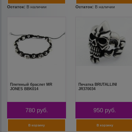
Плетеный браслет MR
Печатка BRUTALLINI
JONES BBK014
JR370034
780
руб.
950
руб.