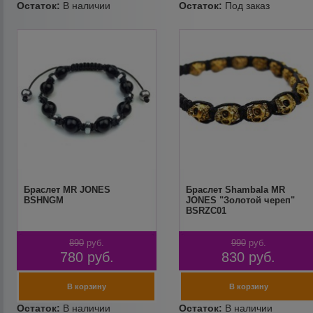
Браслет MR JONES
Браслет Shambala MR
BSHNGM
JONES "Золотой череп"
BSRZC01
890
руб.
990
руб.
780
руб.
830
руб.