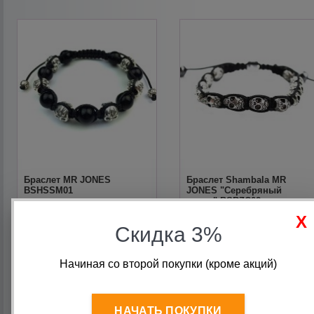
Браслет MR JONES
Браслет Shambala MR
BSHSSM01
JONES "Серебряный
череп" BSRZC02
Скидка 3%
990
руб.
990
руб.
830
руб.
830
руб.
Начиная со второй покупки (кроме акций)
НАЧАТЬ ПОКУПКИ