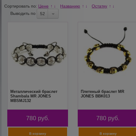
Сортировать по:
Цене
Названию
Остатку
↑
↓
↑
↓
↑
↓
Выводить по
52
Металлический браслет
Плетеный браслет MR
Shambala MR JONES
JONES BBK013
MBSMJ132
780
руб.
780
руб.